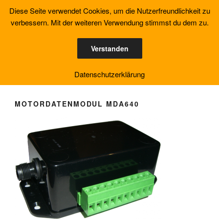
Zum
Diese Seite verwendet Cookies, um die Nutzerfreundlichkeit zu
YACHT MONITORING
Inhalt
verbessern. Mit der weiteren Verwendung stimmst du dem zu.
SOLUTION
springen
NMEA2000 kompatible Datenmodule
Verstanden
Menü
Datenschutzerklärung
MOTORDATENMODUL MDA640