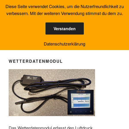
Zum
Diese Seite verwendet Cookies, um die Nutzerfreundlichkeit zu
YACHT MONITORING
Inhalt
verbessern. Mit der weiteren Verwendung stimmst du dem zu.
SOLUTION
springen
NMEA2000 kompatible Datenmodule
Verstanden
Menü
Datenschutzerklärung
WETTERDATENMODUL
Das Wetterdatenmodul erfasst den Luftdruck,