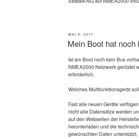
Seatalk-NG auf NMEA2000 vollz
VERÖFFENTLICHT
MAI 9, 2017
AM
Mein Boot hat noch 
Ist am Boot noch kein Bus vorh
NMEA2000 Netzwerk gerüstet we
erforderlich.
Welches Multifunktionsgerät sol
Fast alle neuen Geräte verfügen
nicht alle Datensätze werden unt
auf den Webseiten der Herstel
herunterladen und die technisc
gewünschten Daten unterstützt,