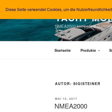
Zum
Inhalt
Diese Seite verwendet Cookies, um die Nutzerfreundlichkei
YACHT MON
springen
NMEA2000 kompatible Datenm
Startseite
Produkte
S
AUTOR:
SIGISTEINER
VERÖFFENTLICHT
MAI 10, 2017
AM
NMEA2000