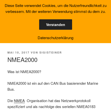
Zum
Diese Seite verwendet Cookies, um die Nutzerfreundlichkeit zu
YACHT MONITORING
Inhalt
verbessern. Mit der weiteren Verwendung stimmst du dem zu.
SOLUTION
springen
NMEA2000 kompatible Datenmodule
Verstanden
Menü
Datenschutzerklärung
VERÖFFENTLICHT
MAI 10, 2017
VON
SIGISTEINER
AM
NMEA2000
Was ist NMEA2000?
NMEA2000 ist ein auf den CAN Bus basierender Marine
Bus.
Die
NMEA
Organisation hat das Netzwerkprotokoll
spezifiziert und als nachfolge des seriellen NMEA0183