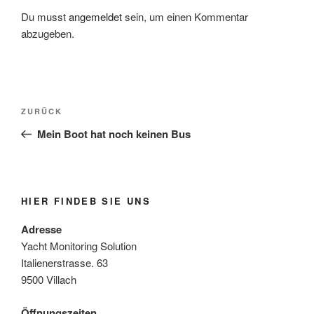
Du musst
angemeldet
sein, um einen Kommentar
abzugeben.
Beitrags-
Vorheriger
ZURÜCK
Navigation
Beitrag
Mein Boot hat noch keinen Bus
HIER FINDEB SIE UNS
Adresse
Yacht Monitoring Solution
Italienerstrasse. 63
9500 Villach
Öffnungszeiten